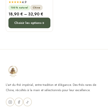
★★★★★
4.9
100% naturel
Chine
Price
18,90
€
–
32,90
€
range:
Choisir les options
18,90 €
through
32,90 €
L'art du thé impérial, entre tradition et élégance. Des thés rares de
Chine, récoltés à la main et sélectionnés pour leur excellence.